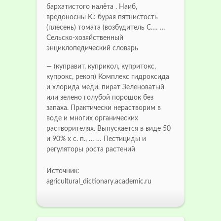
бархатистого налёта . Наиб,
вредоносны К.: бурая пятнистость
(плесень) томата (возбудитель С.… …
Сельско-хозяйственный
энциклопедический словарь
— (куправит, куприкол, купритокс,
купрокс, рекоп) Комплекс гидроксида
и хлорида меди, пират Зеленоватый
или зелено голубой порошок без
запаха. Практически нерастворим в
воде и многих органических
растворителях. Выпускается в виде 50
и 90% х с. п., … … Пестициды и
регуляторы роста растений
Источник:
agricultural_dictionary.academic.ru