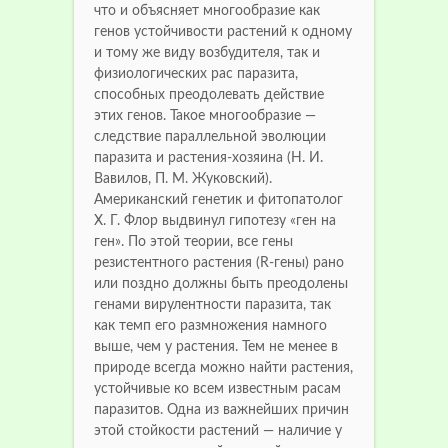
что и объясняет многообразие как
генов устойчивости растений к одному
и тому же виду возбудителя, так и
физиологических рас паразита,
способных преодолевать действие
этих генов. Такое многообразие —
следствие параллельной эволюции
паразита и растения-хозяина (Н. И.
Вавилов, П. М. Жуковский).
Американский генетик и фитопатолог
Х. Г. Флор выдвинул гипотезу «ген на
ген». По этой теории, все гены
резистентного растения (R-гены) рано
или поздно должны быть преодолены
генами вирулентности паразита, так
как темп его размножения намного
выше, чем у растения. Тем не менее в
природе всегда можно найти растения,
устойчивые ко всем известным расам
паразитов. Одна из важнейших причин
этой стойкости растений — наличие у