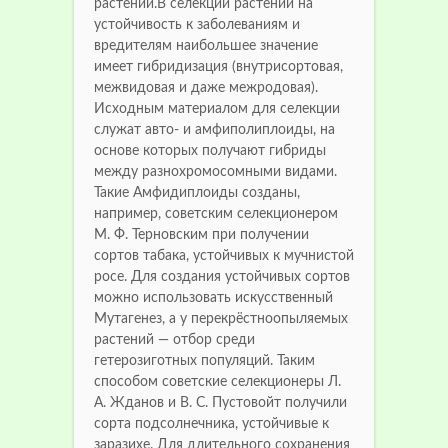
растений.В селекции растений на
устойчивость к заболеваниям и
вредителям наибольшее значение
имеет гибридизация (внутрисортовая,
межвидовая и даже межродовая).
Исходным материалом для селекции
служат авто- и амфиполиплоиды, на
основе которых получают гибриды
между разнохромосомными видами.
Такие Амфидиплоиды созданы,
например, советским селекционером
М. Ф. Терновским при получении
сортов табака, устойчивых к мучнистой
росе. Для создания устойчивых сортов
можно использовать искусственный
Мутагенез, а у перекрёстноопыляемых
растений — отбор среди
гетерозиготных популяций. Таким
способом советские селекционеры Л.
А. Жданов и В. С. Пустовойт получили
сорта подсолнечника, устойчивые к
заразихе. Для длительного сохранения