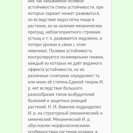
них так называемой полевой
устойчивости (типы устойчивости, при
которых паразит может развиваться,
но вследствие недостатка пищи в
растении, из-за наличия механических
преград, неблагоприятного строения
устьиц и т. п. развивается медленно, и
потери урожая в связи с этим
невелики). Полевая устойчивость
контролируется полимерными генами,
каждый из которых не даёт видимого
эффекта устойчивости, но их
различные сочетания определяют ту
или иную её степень.Единой теории И.
р. нет вследствие большого
разнообразия типов возбудителей
болезней и защитных реакций
растений. Н. И. Вавилов подразделял
И. р. на структурный (механический) и
химический. Механический И. р.
обусловлен морфологическими
особенностями растения-хозяина, в